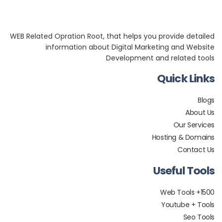
WEB Related Opration Root, that helps you provide
information about Digital Marketing an
Development and rela
Quic
Ou
Hosting 
C
Usefu
Youtub