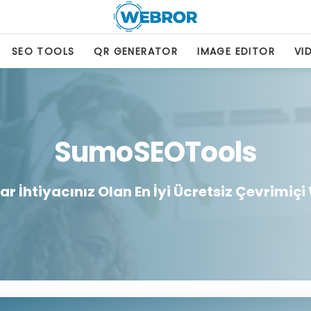
SEO TOOLS
QR GENERATOR
IMAGE EDITOR
VI
SumoSEOTools
r İhtiyacınız Olan En İyi Ücretsiz Çevrimiçi