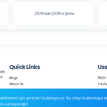
JSON'dan JSON'a Şema
Quick Links
Use
ide
nd
Blogs
1500+
About Us
Youtu
Our Services
Seo T
Hosting & Domains
Qr Ge
abilmemiz için çerezleri kullanıyoruz. Bu siteyi kullanmaya 
Contact Us
URL T
u varsayacağız.