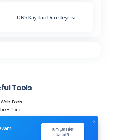
DNS Kayıtları Denetleyicisi
ful Tools
 Web Tools
be + Tools
ools
x
nerator
devam
Tüm Çerezleri
racking
Kabul Et